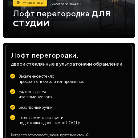
от 180 000 ₽
Договор № 1804-01
Лофт перегородка
ДЛЯ
СТУДИИ
Лофт перегородки,
двери стеклянные в ультратонким обрамлении.
Закаленное стекло
просветленное или тонированное
Надежная рама
из алюминиевого
Безопасные ручки
Полная комплектация и
подготовка к доставке по ГОСТу
Когда есть что показать, зачем прятать за стены?