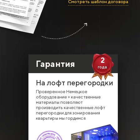
Смотреть шаблон договора
2
Гарантия
года
На лофт перегородки
Проверенное Немецкое
оборудование + качественные
материалы позволяют
производить качественные лофт
перегородки для зонирования
кварьтиры мы гордимся