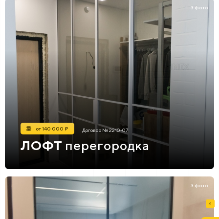
3 фото
от 140 000 ₽
Договор № 2210-07
ЛОФТ
перегородка
3 фото