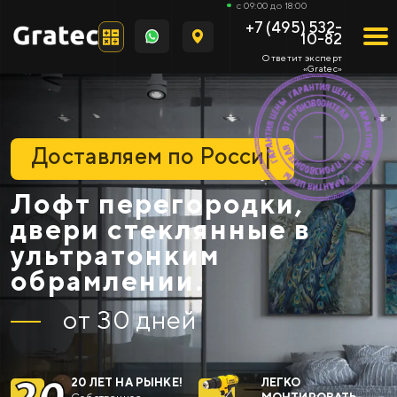
с 09:00 до 18:00
+7 (495) 532-
10-82
Ответит эксперт
«Gratec»
Разрабатываем с
|
Лофт перегородки,
двери стеклянные в
ультратонким
обрамлении.
от 30 дней
20 ЛЕТ НА РЫНКЕ!
ЛЕГКО