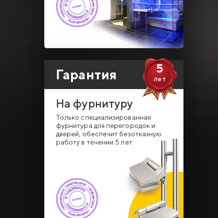
5
Гарантия
лет
На фурнитуру
Только специализированная
фурнитура для перегородок и
дверей, обеспечит безотказную
работу в течении 5 лет.