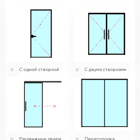
С одной створкой
С двумя створками
Раздвижные двери
Перегородка